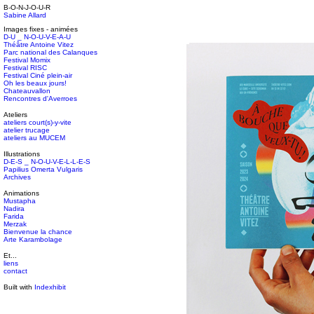
B-O-N-J-O-U-R
Sabine Allard
Images fixes - animées
D-U _ N-O-U-V-E-A-U
Théâtre Antoine Vitez
Parc national des Calanques
Festival Momix
Festival RISC
Festival Ciné plein-air
Oh les beaux jours!
Chateauvallon
Rencontres d'Averroes
Ateliers
ateliers court(s)-y-vite
atelier trucage
ateliers au MUCEM
Illustrations
D-E-S _ N-O-U-V-E-L-L-E-S
Papilius Omerta Vulgaris
Archives
Animations
Mustapha
Nadira
Farida
Merzak
Bienvenue la chance
Arte Karambolage
Et...
liens
contact
Built with
Indexhibit